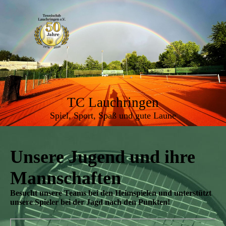
TC Lauchringen
Spiel, Sport, Spaß und gute Laune
Unsere Jugend und ihre
Mannschaften
Besucht unsere Teams bei den Heimspielen und unterstützt
unsere Spieler bei der Jagd nach den Punkten!